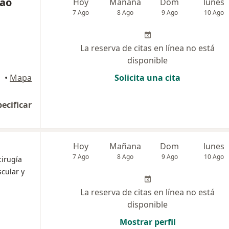
cao
Hoy
Mañana
Dom
lunes
7 Ago
8 Ago
9 Ago
10 Ago
La reserva de citas en línea no está
disponible
•
Mapa
Solicita una cita
pecificar
Hoy
Mañana
Dom
lunes
7 Ago
8 Ago
9 Ago
10 Ago
cirugía
scular y
La reserva de citas en línea no está
disponible
Mostrar perfil