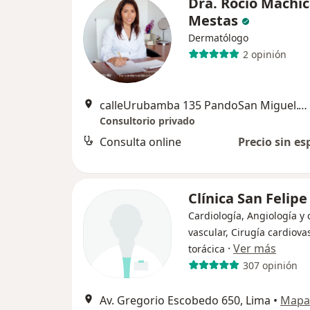
Dra. Rocio Machi
Mestas
Dermatólogo
2 opinión
calleUrubamba 135 PandoSan Miguel.Cel , Lima
Consultorio privado
Consulta online
Precio sin es
Clínica San Felipe
Cardiología, Angiología y 
vascular, Cirugía cardiova
·
Ver más
torácica
307 opinión
Av. Gregorio Escobedo 650, Lima
•
Mapa