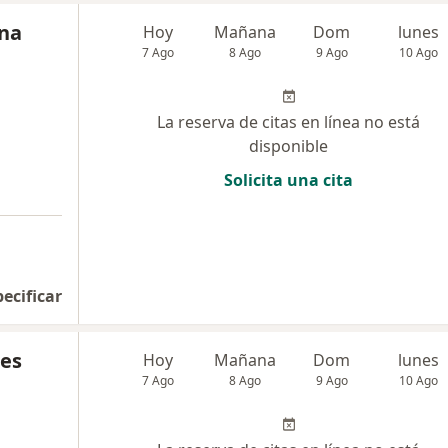
ana
Hoy
Mañana
Dom
lunes
7 Ago
8 Ago
9 Ago
10 Ago
La reserva de citas en línea no está
disponible
Solicita una cita
pecificar
res
Hoy
Mañana
Dom
lunes
7 Ago
8 Ago
9 Ago
10 Ago