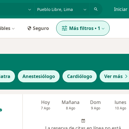
dad, enfermedad o nombre
p. ej. Lima
Iniciar
ibles
Seguro
Más filtros
•
1
iatra
Anestesiólogo
Cardiólogo
Ver más
Hoy
Mañana
Dom
lunes
7 Ago
8 Ago
9 Ago
10 Ago
La reserva de citas en línea no está