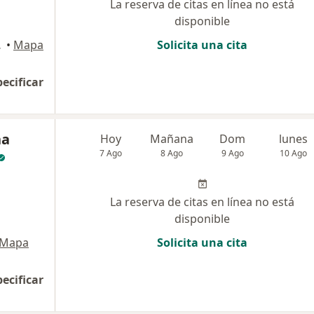
La reserva de citas en línea no está
disponible
eblo Libre
•
Mapa
Solicita una cita
pecificar
na
Hoy
Mañana
Dom
lunes
7 Ago
8 Ago
9 Ago
10 Ago
La reserva de citas en línea no está
disponible
Mapa
Solicita una cita
pecificar