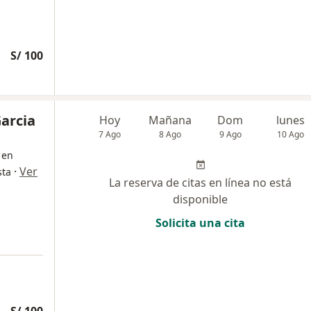
S/ 100
Garcia
Hoy
Mañana
Dom
lunes
7 Ago
8 Ago
9 Ago
10 Ago
 en
·
Ver
sta
La reserva de citas en línea no está
disponible
Solicita una cita