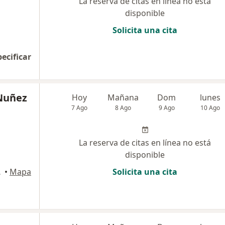
La reserva de citas en línea no está
disponible
Solicita una cita
pecificar
 Nuñez
Hoy
Mañana
Dom
lunes
7 Ago
8 Ago
9 Ago
10 Ago
La reserva de citas en línea no está
disponible
s María
•
Mapa
Solicita una cita