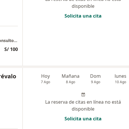
disponible
Solicita una cita
SIDERMA - Dermatología, Estética y Laser Consultorio 1610
S/ 100
révalo
Hoy
Mañana
Dom
lunes
7 Ago
8 Ago
9 Ago
10 Ago
La reserva de citas en línea no está
disponible
Solicita una cita