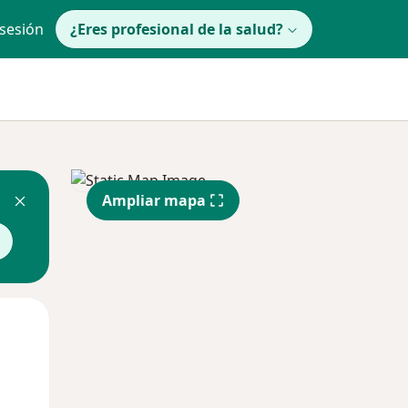
 sesión
¿Eres profesional de la salud?
Ampliar mapa
Mar
Mié
Jue
11 Ago
12 Ago
13 Ago