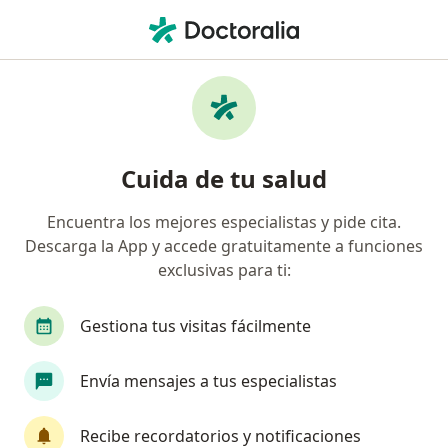
Men
Urticaria Y Angioedema • Breña, Lima
Filtros
• 1
Seguro
Mapa
Especialistas en Urticaria y angioedema en
Cuida de tu salud
Breña
Encuentra los mejores especialistas y pide cita.
Descarga la App y accede gratuitamente a funciones
¿Qué especialidad estás buscando?
exclusivas para ti:
Alergista
Internista
Pediatra
Médico
Gestiona tus visitas fácilmente
Envía mensajes a tus especialistas
Recibe recordatorios y notificaciones