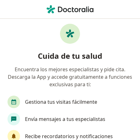
Men
Urticaria Y Angioedema • Pueblo Libre, Lima
Filtros
• 1
Mapa
Especialistas en Urticaria y angioedema en
Cuida de tu salud
Pueblo Libre
Encuentra los mejores especialistas y pide cita.
Descarga la App y accede gratuitamente a funciones
¿Qué especialidad estás buscando?
exclusivas para ti:
Alergista
Dermatólogo
Especialista en Me
Gestiona tus visitas fácilmente
Envía mensajes a tus especialistas
Recibe recordatorios y notificaciones