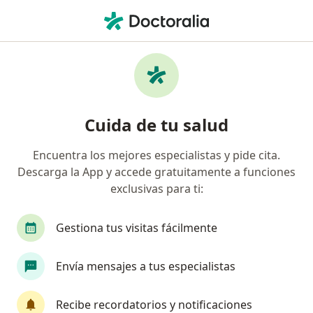
Men
Alergia A Medicamentos • Breña, Lima
Filtros
• 1
Seguro
Mapa
Especialistas en Alergia a medicamentos en
Cuida de tu salud
Breña
Encuentra los mejores especialistas y pide cita.
Descarga la App y accede gratuitamente a funciones
¿Qué especialidad estás buscando?
exclusivas para ti:
Alergista
Pediatra
Cirujano pediátrico
Gestiona tus visitas fácilmente
Envía mensajes a tus especialistas
Recibe recordatorios y notificaciones