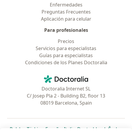
Enfermedades
Preguntas Frecuentes
Aplicación para celular
Para profesionales
Precios
Servicios para especialistas
Guías para especialistas
Condiciones de los Planes Doctoralia
Contacto
Doctoralia - Página de inicio
Doctoralia Internet SL
C/ Josep Pla 2 - Building B2, floor 13
08019 Barcelona, Spain
se abre en una nueva pestaña
se abre en una nueva pestaña
se abre en una nueva pestaña
se abre en una nueva pes
se abre en 
se a
Polska
,
Türkiye
,
España
,
Italia
,
Deutschland
,
Česko
,