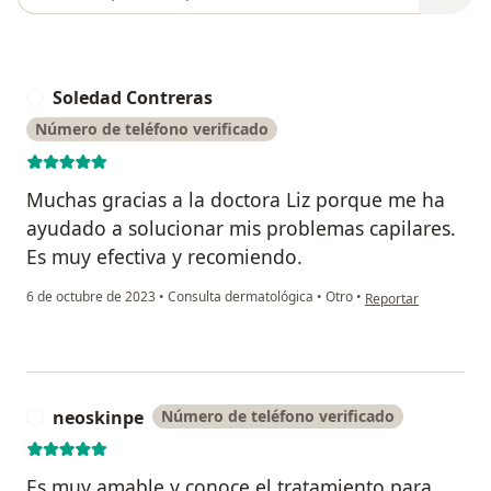
Soledad Contreras
S
Número de teléfono verificado
Muchas gracias a la doctora Liz porque me ha
ayudado a solucionar mis problemas capilares.
Es muy efectiva y recomiendo.
en opinión del usuar
6 de octubre de 2023
•
Consulta dermatológica
•
Otro
•
Reportar
neoskinpe
Número de teléfono verificado
N
Es muy amable y conoce el tratamiento para