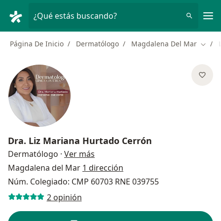
Men
¿Qué estás buscando?
Página De Inicio
Dermatólogo
Magdalena Del Mar
Cambi
Dra.
Liz Mariana Hurtado Cerrón
sobre las especializaciones
Dermatólogo
·
Ver más
Magdalena del Mar
1 dirección
Núm. Colegiado: CMP 60703 RNE 039755
2 opinión