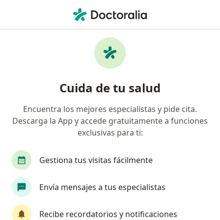
Men
Trastornos De La Pigmentación De La Piel • La Victoria, Lima
Filtros
• 1
Seguro
Mapa
Especialistas en Trastornos de la
Cuida de tu salud
pigmentación de la piel en La Victoria
Encuentra los mejores especialistas y pide cita.
Descarga la App y accede gratuitamente a funciones
¿Qué especialidad estás buscando?
exclusivas para ti:
Dermatólogo
Especialista en Medicina Estétic
Gestiona tus visitas fácilmente
Envía mensajes a tus especialistas
Recibe recordatorios y notificaciones