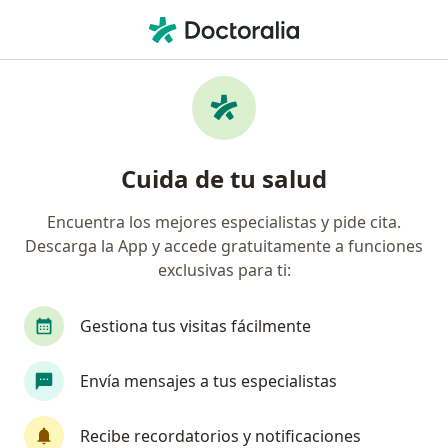
Men
Comportamiento Suicida • Trujillo, La Libertad
Filtros
• 1
Mapa
Especialistas en Comportamiento suicida en
Cuida de tu salud
Trujillo
Encuentra los mejores especialistas y pide cita.
Descarga la App y accede gratuitamente a funciones
¿Qué especialidad estás buscando?
exclusivas para ti:
Psicólogo
Gestiona tus visitas fácilmente
Envía mensajes a tus especialistas
Recibe recordatorios y notificaciones