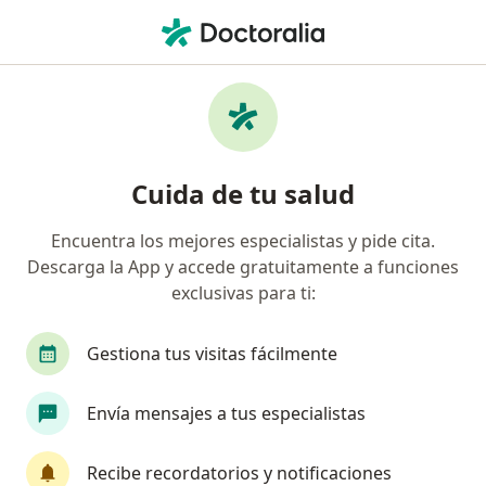
Men
Trastornos De La Personalidad • Arequipa, Arequipa
Filtros
• 1
Seguro
Mapa
Especialistas en Trastornos de la
Cuida de tu salud
personalidad en Arequipa
Encuentra los mejores especialistas y pide cita.
Descarga la App y accede gratuitamente a funciones
¿Qué especialidad estás buscando?
exclusivas para ti:
Psicólogo
Psiquiatra
Gestiona tus visitas fácilmente
Envía mensajes a tus especialistas
Recibe recordatorios y notificaciones