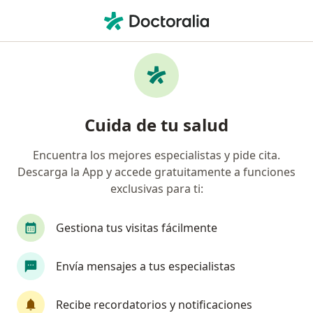
Men
Trastorno Obsesivo Compulsivo Toc • Pueblo Libre, Lima
Filtros
• 1
Seguro
Mapa
Especialistas en Trastorno obsesivo
Cuida de tu salud
compulsivo (TOC) en Pueblo Libre
Encuentra los mejores especialistas y pide cita.
Descarga la App y accede gratuitamente a funciones
¿Qué especialidad estás buscando?
exclusivas para ti:
Psiquiatra
Psicólogo
Anestesiólogo
G
Gestiona tus visitas fácilmente
Envía mensajes a tus especialistas
Recibe recordatorios y notificaciones