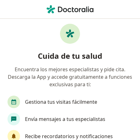
Men
Trastorno Obsesivo Compulsivo Toc • Jesús María, Lima
Filtros
• 1
Seguro
Mapa
Especialistas en Trastorno obsesivo
Cuida de tu salud
compulsivo (TOC) en Jesús María
Encuentra los mejores especialistas y pide cita.
Descarga la App y accede gratuitamente a funciones
¿Qué especialidad estás buscando?
exclusivas para ti:
Psiquiatra
Psicólogo
Médico general
Gestiona tus visitas fácilmente
Envía mensajes a tus especialistas
Recibe recordatorios y notificaciones