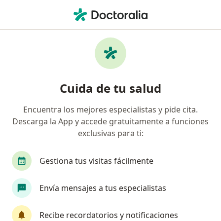
Men
Trastorno Obsesivo Compulsivo Toc • San Isidro, Lima
Filtros
• 1
Seguro
Mapa
Especialistas en Trastorno obsesivo
Cuida de tu salud
compulsivo (TOC) en San Isidro
Encuentra los mejores especialistas y pide cita.
Descarga la App y accede gratuitamente a funciones
¿Qué especialidad estás buscando?
exclusivas para ti:
Psiquiatra
Psicólogo
Médico general
Gestiona tus visitas fácilmente
Envía mensajes a tus especialistas
Recibe recordatorios y notificaciones