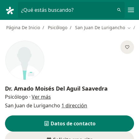
Men
¿Qué estás buscando?
Página De Inicio
Psicólogo
San Juan De Lurigancho
Cambi
Dr.
Amado Moisés Del Aguil Saavedra
sobre las especializaciones
Psicólogo
·
Ver más
San Juan de Lurigancho
1 dirección
Datos de contacto