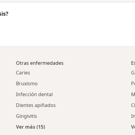
sis?
Otras enfermedades
E
Caries
G
Bruxismo
P
Infección dental
M
Dientes apiñados
C
Gingivitis
I
Ver más (15)
V
Más en esta categoría: Otras enfermedades