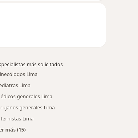
specialistas más solicitados
inecólogos Lima
ediatras Lima
édicos generales Lima
irujanos generales Lima
nternistas Lima
er más (15)
Más en esta categoría: Especialistas más solicitados