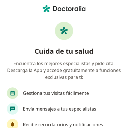
Men
Ciática • Lince, Lima
Filtros
• 1
Seguro
Mapa
Especialistas en Ciática en Lince
Cuida de tu salud
Encuentra los mejores especialistas y pide cita.
¿Qué especialidad estás buscando?
Descarga la App y accede gratuitamente a funciones
Especialista en Medicina Física y Rehabilitación
exclusivas para ti:
Gestiona tus visitas fácilmente
Envía mensajes a tus especialistas
Recibe recordatorios y notificaciones