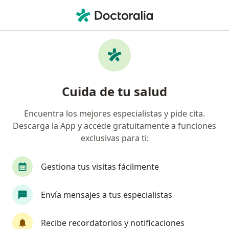
Men
Incontinencia Urinaria • Miraflores, Lima
Filtros
• 1
Seguro
Mapa
Especialistas en Incontinencia urinaria en
Cuida de tu salud
Miraflores
Encuentra los mejores especialistas y pide cita.
Descarga la App y accede gratuitamente a funciones
¿Qué especialidad estás buscando?
exclusivas para ti:
Urólogo
Cirujano general
Oncólogo
Gestiona tus visitas fácilmente
Envía mensajes a tus especialistas
Recibe recordatorios y notificaciones