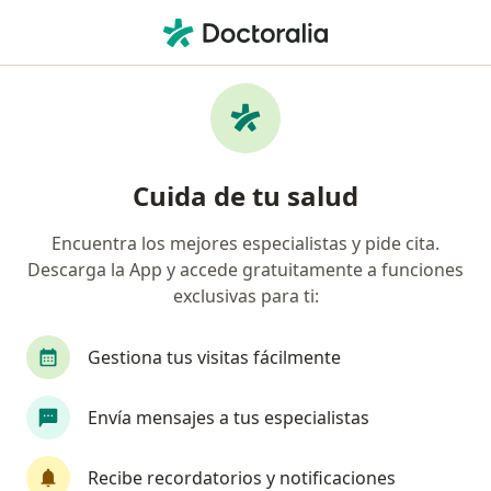
Men
Incontinencia Urinaria • San Juan de Lurigancho, Lima
Filtros
• 1
Seguro
Mapa
Especialistas en Incontinencia urinaria en
Cuida de tu salud
San Juan de Lurigancho
Encuentra los mejores especialistas y pide cita.
Descarga la App y accede gratuitamente a funciones
¿Qué especialidad estás buscando?
exclusivas para ti:
Urólogo
Especialista en Administración de Sa
Gestiona tus visitas fácilmente
Envía mensajes a tus especialistas
Recibe recordatorios y notificaciones