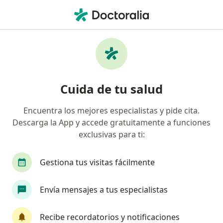
Men
Incontinencia Urinaria • Cercado de Lima, Lima
Filtros
• 1
Seguro
Mapa
Especialistas en Incontinencia urinaria en
Cuida de tu salud
Cercado de Lima
Encuentra los mejores especialistas y pide cita.
Descarga la App y accede gratuitamente a funciones
¿Qué especialidad estás buscando?
exclusivas para ti:
Urólogo
Gestiona tus visitas fácilmente
Envía mensajes a tus especialistas
Recibe recordatorios y notificaciones