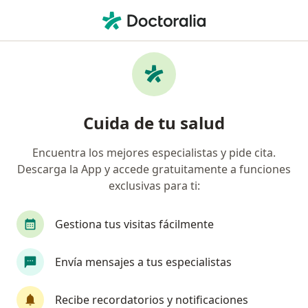
Men
¿Qué estás buscando?
Página De Inicio
Centros Médicos
Ginecología Y Obstetric
Cuida de tu salud
Centro de Especialidades Medicas y
Encuentra los mejores especialistas y pide cita.
Osteoporosis - Clinica Bellavista - Centro
Descarga la App y accede gratuitamente a funciones
Medico Naval "cmst
exclusivas para ti:
Ginecología y obstetricia
Miraflores
1 dirección
Gestiona tus visitas fácilmente
Envía mensajes a tus especialistas
Servicios
Especialistas
Consultorios
Recibe recordatorios y notificaciones