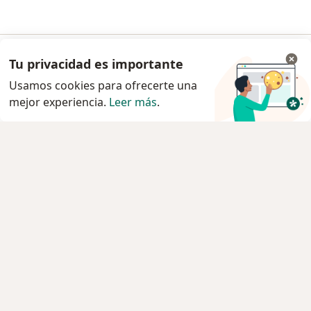
Tu privacidad es importante
Ir a la app
Usamos cookies para ofrecerte una
mejor experiencia.
Leer más
.
Continuar en el navegador
Servicio
Privacidad y cookies
Política de privacidad para determinados
profesionales de la salud
Quiénes somos
Contacto
Empleos
Nuevas posiciones
Condiciones Generales de Contratación
Para los pacientes