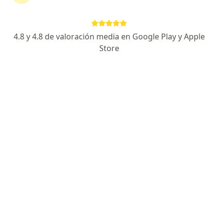
Servicios
4.8 y 4.8 de valoración media en Google Play y Apple
Visita Ginecología y Obstetricia
Store
50 S/
Ampliación de vulva
Análisi de FSH
Anexectomía
Cesárea
+ 17 servicios