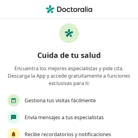
Men
Hiperplasia Benigna De La Próstata • Miraflores, Lima
Filtros
• 1
Seguro
Mapa
Especialistas en Hiperplasia benigna de la
Cuida de tu salud
próstata en Miraflores
Encuentra los mejores especialistas y pide cita.
Descarga la App y accede gratuitamente a funciones
¿Qué especialidad estás buscando?
exclusivas para ti:
Urólogo
Cirujano general
Cirujano plásti
Gestiona tus visitas fácilmente
Envía mensajes a tus especialistas
Recibe recordatorios y notificaciones