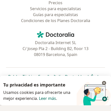
Precios
Servicios para especialistas
Guías para especialistas
Condiciones de los Planes Doctoralia
Contacto
Doctoralia - Página de inicio
Doctoralia Internet SL
C/ Josep Pla 2 - Building B2, floor 13
08019 Barcelona, Spain
se abre en una nueva pestaña
se abre en una nueva pestaña
se abre en una nueva pestaña
se abre en una nueva pes
se abre en 
se a
Polska
,
Türkiye
,
España
,
Italia
,
Deutschland
,
Česko
,
se abre en una nueva pestaña
se abre en una nueva pestaña
se abre en una nueva pestaña
se abre en una nueva p
se abre en 
se abr
Portugal
,
México
,
Chile
,
Brasil
,
Argentina
,
Perú
,
Tu privacidad es importante
se abre en una nueva pe
Colombia
Usamos cookies para ofrecerte una
mejor experiencia.
www.doctoralia.pe © 2026 - Encuentra tu
Leer más
.
especialista y agenda cita