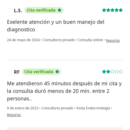
L.S.
Cita verificada
L
Exelente atención y un buen manejo del
diagnostico
en opinión del 
24 de mayo de 2024
•
Consultorio privado
•
Consulta online
•
Reportar
RF
Cita verificada
R
Me atendieron 45 minutos después de mi cita y
la consulta duró menos de 20 min. entre 2
personas..
9 de enero de 2023
•
Consultorio privado
•
Visita Endocrinología
•
en opinión del usuario RF
Reportar