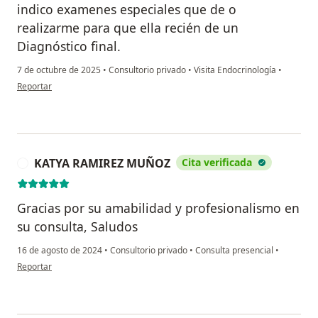
indico examenes especiales que de o
realizarme para que ella recién de un
Diagnóstico final.
7 de octubre de 2025
•
Consultorio privado
•
Visita Endocrinología
•
en opinión del usuario Verónica Campos
Reportar
KATYA RAMIREZ MUÑOZ
Cita verificada
K
Gracias por su amabilidad y profesionalismo en
su consulta, Saludos
16 de agosto de 2024
•
Consultorio privado
•
Consulta presencial
•
en opinión del usuario KATYA RAMIREZ MUÑOZ
Reportar