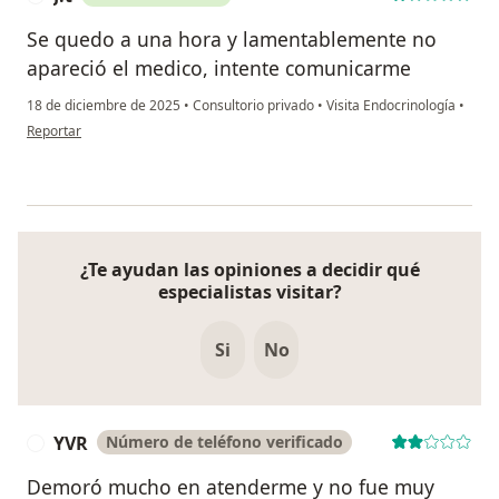
Se quedo a una hora y lamentablemente no
apareció el medico, intente comunicarme
18 de diciembre de 2025
•
Consultorio privado
•
Visita Endocrinología
•
en opinión del usuario J.t
Reportar
¿Te ayudan las opiniones a decidir qué
especialistas visitar?
Si
No
YVR
Número de teléfono verificado
Y
Demoró mucho en atenderme y no fue muy