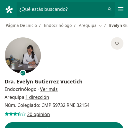
Men
¿Qué estás buscando?
Página De Inicio
Endocrinólogo
Arequipa
Evelyn Gu
Cambiar de ci
Dra.
Evelyn Gutierrez Vucetich
sobre las especializaciones
Endocrinólogo
·
Ver más
Arequipa
1 dirección
Núm. Colegiado: CMP 59732 RNE 32154
20 opinión