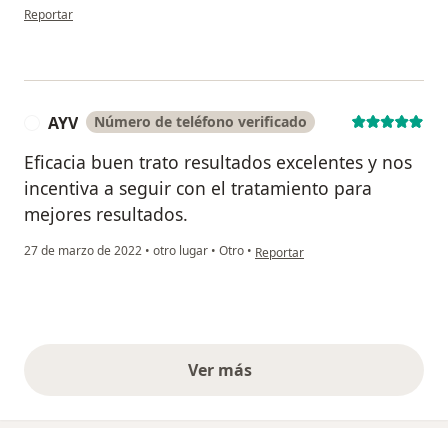
en opinión del usuario C. A.
Reportar
AYV
Número de teléfono verificado
A
Eficacia buen trato resultados excelentes y nos
incentiva a seguir con el tratamiento para
mejores resultados.
en opinión del usuario AYV
27 de marzo de 2022
•
otro lugar
•
Otro
•
Reportar
Ver más
opiniones anteriores