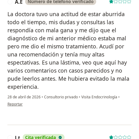
A.E
Número de teléfono verificado
A
La doctora tuvo una actitud de estar aburrida
todo el tiempo, mis dudas y consultas las
respondía con mala gana y me dijo que el
diagnóstico de mi anterior médico estaba mal
pero me dio el mismo tratamiento. Acudí por
una recomendación y tenía muy altas
espectativas. Es una lástima, veo que aquí hay
varios comentarios con casos parecidos y no
pude leerlos antes. Me hubiera evitado la mala
experiencia.
28 de abril de 2026
•
Consultorio privado
•
Visita Endocrinología
•
en opinión del usuario A.E
Reportar
J.t
Cita verificada
J