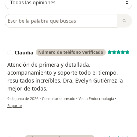
Busca en opiniones
Claudia
Número de teléfono verificado
C
Atención de primera y detallada,
acompañamiento y soporte todo el tiempo,
resultados increíbles. Dra. Evelyn Gutiérrez la
mejor de todas.
9 de junio de 2026
•
Consultorio privado
•
Visita Endocrinología
•
en opinión del usuario Claudia
Reportar