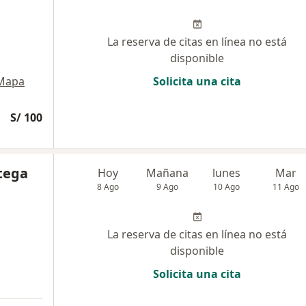
La reserva de citas en línea no está
disponible
Mapa
Solicita una cita
S/ 100
rtega
Hoy
Mañana
lunes
Mar
8 Ago
9 Ago
10 Ago
11 Ago
La reserva de citas en línea no está
disponible
Solicita una cita