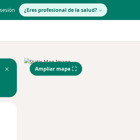
 sesión
¿Eres profesional de la salud?
Ampliar mapa
Mié
Jue
Vie
12 Ago
13 Ago
14 Ago