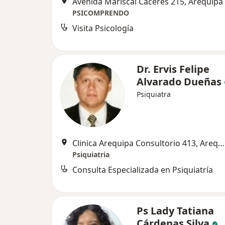
Avenida Mariscal Cáceres 215, Arequipa
PSICOMPRENDO
Visita Psicología
Dr. Ervis Felipe
Alvarado Dueñas
Psiquiatra
Clinica Arequipa Consultorio 413, Arequipa
Psiquiatria
Consulta Especializada en Psiquiatría
Ps Lady Tatiana
Cárdenas Silva