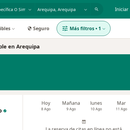
dad, enfermedad o nombre
p. ej. Lima
Iniciar
ibles
Seguro
Más filtros
•
1
mple en Arequipa
Hoy
Mañana
lunes
Mar
o
8 Ago
9 Ago
10 Ago
11 Ago
La reserva de citas en línea no está