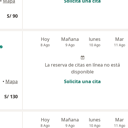
•
Mapa
Solicita una cita
S/ 90
Hoy
Mañana
lunes
Mar
8 Ago
9 Ago
10 Ago
11 Ago
La reserva de citas en línea no está
disponible
•
Mapa
Solicita una cita
S/ 130
Hoy
Mañana
lunes
Mar
8 Ago
9 Ago
10 Ago
11 Ago