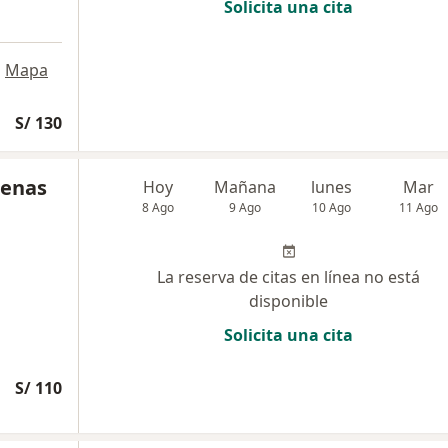
Solicita una cita
•
Mapa
S/ 130
renas
Hoy
Mañana
lunes
Mar
8 Ago
9 Ago
10 Ago
11 Ago
La reserva de citas en línea no está
disponible
Solicita una cita
S/ 110