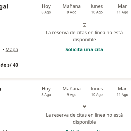
gal
Hoy
Mañana
lunes
Mar
8 Ago
9 Ago
10 Ago
11 Ago
La reserva de citas en línea no está
disponible
uipa
•
Mapa
Solicita una cita
de s/ 40
o
Hoy
Mañana
lunes
Mar
8 Ago
9 Ago
10 Ago
11 Ago
La reserva de citas en línea no está
disponible