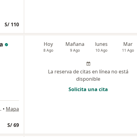
S/ 110
a
Hoy
Mañana
lunes
Mar
8 Ago
9 Ago
10 Ago
11 Ago
La reserva de citas en línea no está
disponible
Solicita una cita
 LT. 12-A, Arequipa
•
Mapa
S/ 69