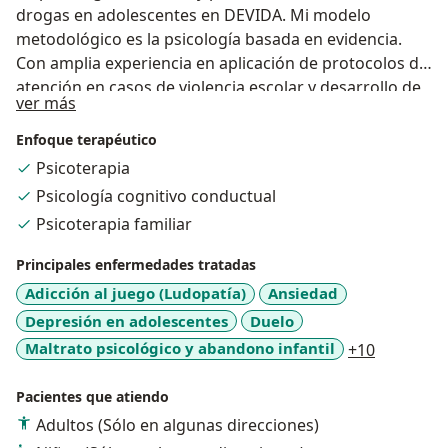
drogas en adolescentes en DEVIDA. Mi modelo
metodológico es la psicología basada en evidencia.
Con amplia experiencia en aplicación de protocolos de
atención en casos de violencia escolar y desarrollo de
Acerca de mí
ver más
programas educativos para jóvenes. Actualmente
laboro como psicólogo educativo para instituciones
Enfoque terapéutico
educativas privadas y en consultorio particular.
Psicoterapia
Psicología cognitivo conductual
Psicoterapia familiar
Principales enfermedades tratadas
Adicción al juego (Ludopatía)
Ansiedad
Depresión en adolescentes
Duelo
a11y_sr_
Maltrato psicológico y abandono infantil
+10
Pacientes que atiendo
Adultos (Sólo en algunas direcciones)