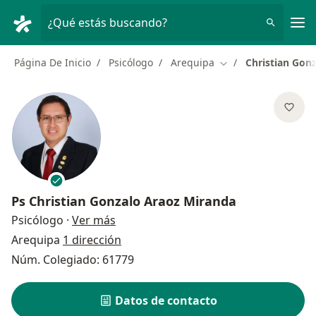
Men
¿Qué estás buscando?
Página De Inicio
Psicólogo
Arequipa
Christian Gon
Cambiar de ciudad
Ps
Christian Gonzalo Araoz Miranda
sobre las especializaciones
Psicólogo
·
Ver más
Arequipa
1 dirección
Núm. Colegiado: 61779
Datos de contacto