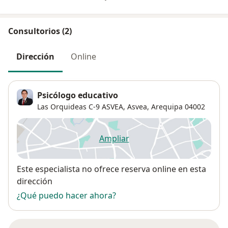
Consultorios (2)
Dirección
Online
Psicólogo educativo
Las Orquideas C-9 ASVEA,
Asvea
,
Arequipa
04002
Ampliar
se abre en una nueva pestañ
Disponibilidad
Este especialista no ofrece reserva online en esta
dirección
¿Qué puedo hacer ahora?