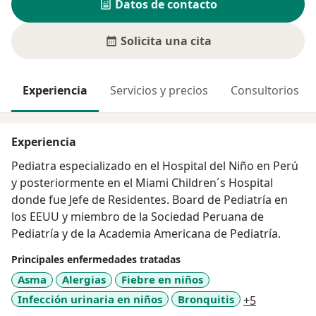
Datos de contacto
Solicita una cita
Experiencia
Servicios y precios
Consultorios
Experiencia
Pediatra especializado en el Hospital del Niño en Perú
y posteriormente en el Miami Children´s Hospital
donde fue Jefe de Residentes. Board de Pediatría en
los EEUU y miembro de la Sociedad Peruana de
Pediatría y de la Academia Americana de Pediatría.
Principales enfermedades tratadas
Asma
Alergias
Fiebre en niños
a11y_sr_mo
Infección urinaria en niños
Bronquitis
+5