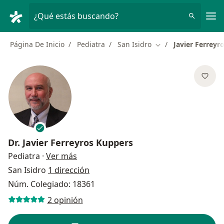
Men
¿Qué estás buscando?
Página De Inicio
Pediatra
San Isidro
Javier Ferreyr
Cambiar de ciudad
Dr.
Javier Ferreyros Kuppers
sobre las especializaciones
Pediatra
·
Ver más
San Isidro
1 dirección
Núm. Colegiado: 18361
2 opinión