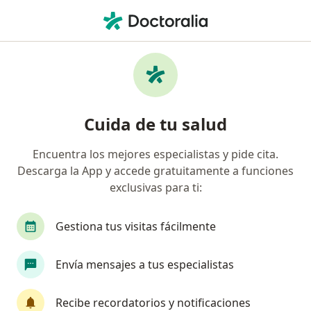
Men
Asma • Chorrillos, Lima
Filtros
• 1
Seguro
Mapa
Especialistas en Asma en Chorrillos
Cuida de tu salud
Encuentra los mejores especialistas y pide cita.
¿Qué especialidad estás buscando?
Descarga la App y accede gratuitamente a funciones
Pediatra
Neumólogo
Cirujano general
exclusivas para ti:
Gestiona tus visitas fácilmente
Envía mensajes a tus especialistas
Recibe recordatorios y notificaciones