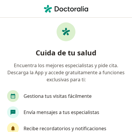
Men
Vómitos • Chorrillos, Lima
Filtros
• 1
Seguro
Mapa
Especialistas en Vómitos en Chorrillos
Cuida de tu salud
Encuentra los mejores especialistas y pide cita.
¿Qué especialidad estás buscando?
Descarga la App y accede gratuitamente a funciones
Médico general
Pediatra
Gastroenterólo
exclusivas para ti:
Gestiona tus visitas fácilmente
Envía mensajes a tus especialistas
Recibe recordatorios y notificaciones