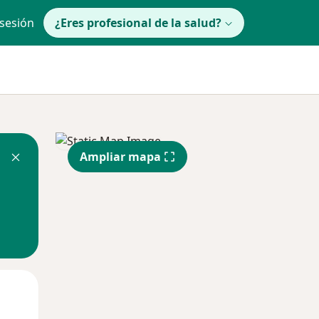
 sesión
¿Eres profesional de la salud?
Ampliar mapa
Jue
Vie
Sáb
13 Ago
14 Ago
15 Ago