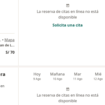
La reserva de citas en línea no está
disponible
Solicita una cita
 Juan de Lurigancho
•
Mapa
Consultorio Dermatológico y láser en san Juan de Lurigancho
S/ 70
era
Hoy
Mañana
Mar
Mié
9 Ago
10 Ago
11 Ago
12 Ago
 en
La reserva de citas en línea no está
disponible