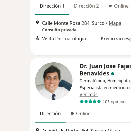
Dirección 1
Dirección 2
Online
Calle Monte Rosa 284, Surco
•
Mapa
Consulta privada
Visita Dermatología
Precio sin es
Dr. Juan Jose Faja
Benavides
Dermatólogo, Homeópata,
Especialista en medicina 
Ver más
103 opinión
Dirección
Online
Avenida El Derby 254, Surco
•
Mapa