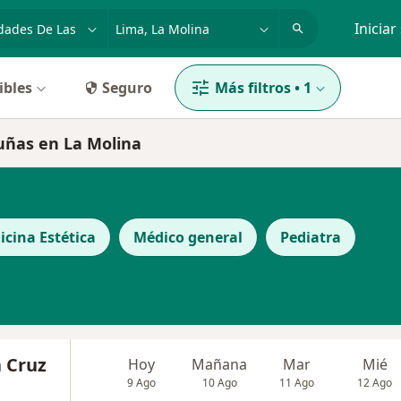
dad, enfermedad o nombre
p. ej. Lima
Iniciar
ibles
Seguro
Más filtros
•
1
uñas en La Molina
icina Estética
Médico general
Pediatra
a Cruz
Hoy
Mañana
Mar
Mié
9 Ago
10 Ago
11 Ago
12 Ago