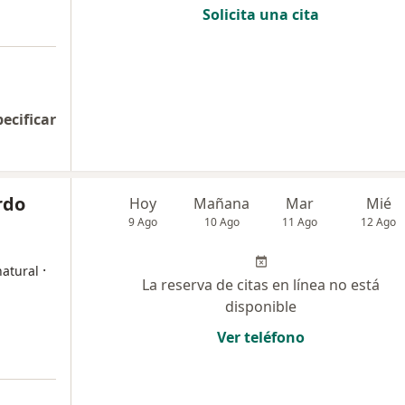
Solicita una cita
pecificar
rdo
Hoy
Mañana
Mar
Mié
9 Ago
10 Ago
11 Ago
12 Ago
·
natural
La reserva de citas en línea no está
disponible
Ver teléfono