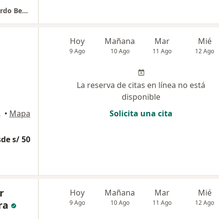
HOMEOPATIA & DERMATOLOGIA / Dr. JJ Fajardo Benavides
Hoy
Mañana
Mar
Mié
9 Ago
10 Ago
11 Ago
12 Ago
La reserva de citas en línea no está
disponible
a, Lima
•
Mapa
Solicita una cita
de s/ 50
r
Hoy
Mañana
Mar
Mié
ra
9 Ago
10 Ago
11 Ago
12 Ago