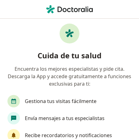
Men
¿Qué estás buscando?
Página De Inicio
Neurólogo
Callao
Edmundo Enriqu
Cambiar de ciudad
Cuida de tu salud
Encuentra los mejores especialistas y pide cita.
Descarga la App y accede gratuitamente a funciones
exclusivas para ti:
Edmundo Enrique Medina de Paz
sobre las especializaciones
Neurólogo
·
Ver más
Gestiona tus visitas fácilmente
Callao
1 dirección
Envía mensajes a tus especialistas
Datos de contacto
Recibe recordatorios y notificaciones