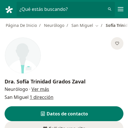
Men
¿Qué estás buscando?
Página De Inicio
Neurólogo
San Miguel
Sofía Trini
Cambiar de ciud
Dra.
Sofía Trinidad Grados Zaval
sobre las especializaciones
Neurólogo
·
Ver más
San Miguel
1 dirección
Datos de contacto