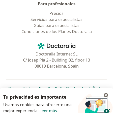
Para profesionales
Precios
Servicios para especialistas
Guías para especialistas
Condiciones de los Planes Doctoralia
Contacto
Doctoralia - Página de inicio
Doctoralia Internet SL
C/ Josep Pla 2 - Building B2, floor 13
08019 Barcelona, Spain
se abre en una nueva pestaña
se abre en una nueva pestaña
se abre en una nueva pestaña
se abre en una nueva pes
se abre en 
se a
Polska
,
Türkiye
,
España
,
Italia
,
Deutschland
,
Česko
,
se abre en una nueva pestaña
se abre en una nueva pestaña
se abre en una nueva pestaña
se abre en una nueva p
se abre en 
se abr
Portugal
,
México
,
Chile
,
Brasil
,
Argentina
,
Perú
,
Tu privacidad es importante
se abre en una nueva pe
Colombia
Usamos cookies para ofrecerte una
mejor experiencia.
www.doctoralia.pe © 2026 - Encuentra tu
Leer más
.