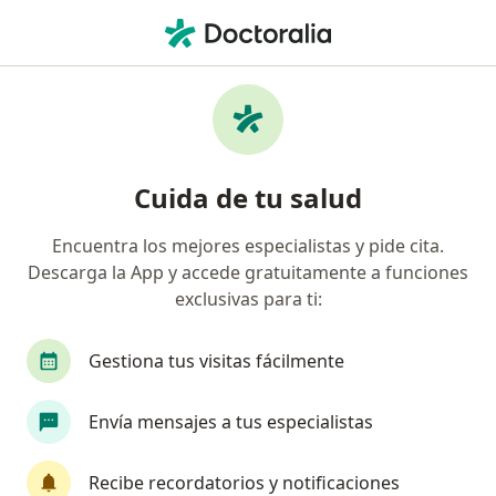
Men
Vaginosis • Independencia, Lima
Filtros
• 1
Seguro
Mapa
Especialistas en Vaginosis en
Cuida de tu salud
Independencia
Encuentra los mejores especialistas y pide cita.
Descarga la App y accede gratuitamente a funciones
¿Qué especialidad estás buscando?
exclusivas para ti:
Ginecólogo
Médico general
Oncólogo
Gestiona tus visitas fácilmente
Envía mensajes a tus especialistas
Recibe recordatorios y notificaciones