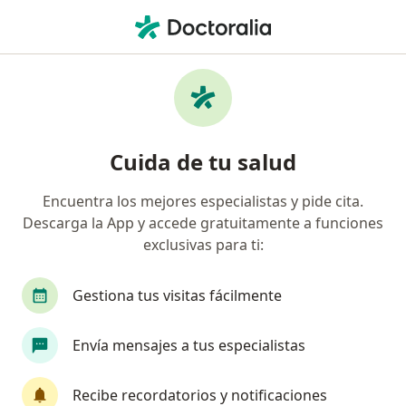
Men
Condiloma Acuminado • Independencia, Lima
Filtros
• 1
Seguro
Mapa
Especialistas en Condiloma acuminado en
Cuida de tu salud
Independencia
Encuentra los mejores especialistas y pide cita.
Descarga la App y accede gratuitamente a funciones
¿Qué especialidad estás buscando?
exclusivas para ti:
Ginecólogo
Dermatólogo
Urólogo
Mé
Gestiona tus visitas fácilmente
Envía mensajes a tus especialistas
Recibe recordatorios y notificaciones