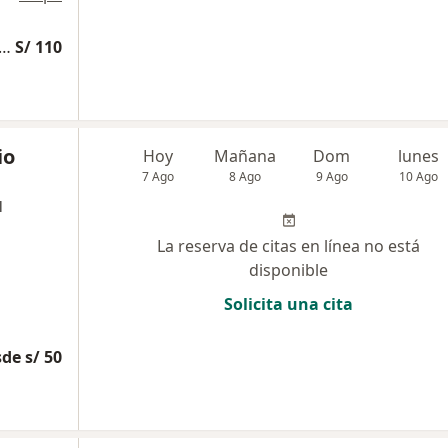
edicina Complementaria y terapias alternativas
S/ 110
io
Hoy
Mañana
Dom
lunes
7 Ago
8 Ago
9 Ago
10 Ago
l
La reserva de citas en línea no está
disponible
Solicita una cita
de s/ 50