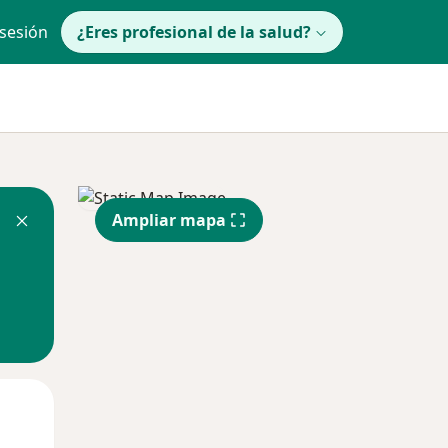
 sesión
¿Eres profesional de la salud?
Ampliar mapa
Mar
Mié
Jue
11 Ago
12 Ago
13 Ago