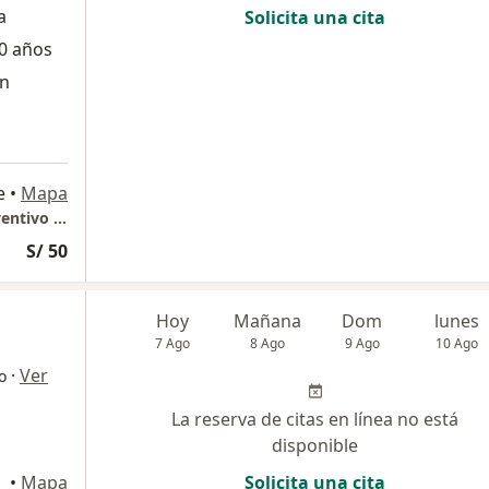
a
Solicita una cita
0 años
ón
e
•
Mapa
GASTROLIOV Consultorio Especializado Preventivo Gastroenterologico
S/ 50
Hoy
Mañana
Dom
lunes
7 Ago
8 Ago
9 Ago
10 Ago
·
Ver
o
La reserva de citas en línea no está
disponible
•
Mapa
Solicita una cita