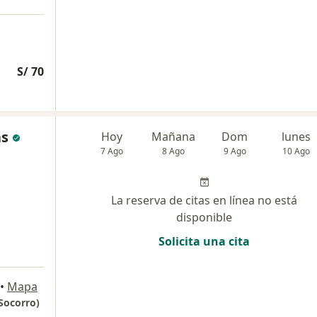
S/ 70
as
Hoy
Mañana
Dom
lunes
7 Ago
8 Ago
9 Ago
10 Ago
La reserva de citas en línea no está
disponible
Solicita una cita
•
Mapa
Socorro)