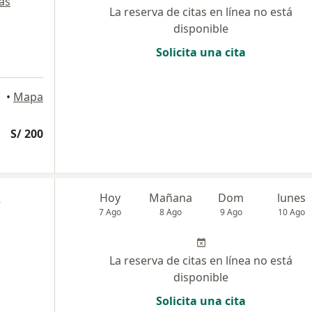
ás
La reserva de citas en línea no está
disponible
Solicita una cita
del Mar
•
Mapa
S/ 200
z
Hoy
Mañana
Dom
lunes
7 Ago
8 Ago
9 Ago
10 Ago
La reserva de citas en línea no está
disponible
Solicita una cita