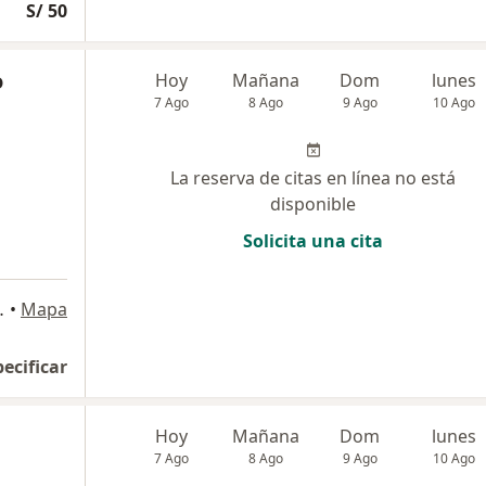
S/ 50
o
Hoy
Mañana
Dom
lunes
7 Ago
8 Ago
9 Ago
10 Ago
La reserva de citas en línea no está
disponible
Solicita una cita
s María, Jesús María
•
Mapa
pecificar
Hoy
Mañana
Dom
lunes
7 Ago
8 Ago
9 Ago
10 Ago