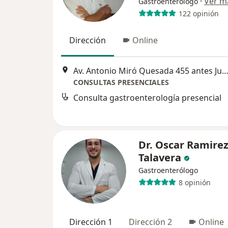
·
Ver m
Gastroenterólogo
122 opinión
Dirección
Online
Av. Antonio Miró Quesada 455 antes Juan de Aliaga 2do piso 201, Magdalena 
CONSULTAS PRESENCIALES
Consulta gastroenterología presencial
Dr. Oscar Ramire
Talavera
Gastroenterólogo
8 opinión
Dirección 1
Dirección 2
Online