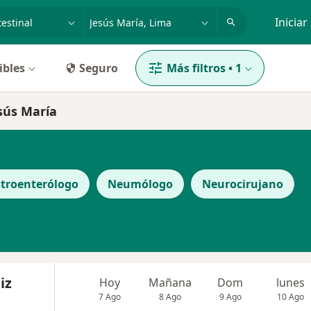
dad, enfermedad o nombre
p. ej. Lima
Iniciar
ibles
Seguro
Más filtros
•
1
esús María
troenterólogo
Neumólogo
Neurocirujano
iz
Hoy
Mañana
Dom
lunes
7 Ago
8 Ago
9 Ago
10 Ago