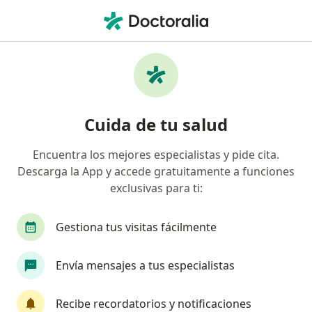
Men
Cefaleas • Cusco, Cusco
Filtros
• 1
Seguro
Mapa
Especialistas en Cefaleas en Cusco
Cuida de tu salud
Encuentra los mejores especialistas y pide cita.
¿Qué especialidad estás buscando?
Descarga la App y accede gratuitamente a funciones
Internista
Neurólogo
Médico general
exclusivas para ti:
Gestiona tus visitas fácilmente
Envía mensajes a tus especialistas
Recibe recordatorios y notificaciones