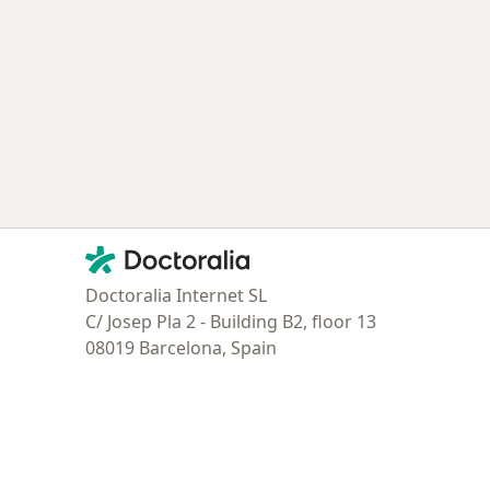
Contacto
Doctoralia - Página de inicio
Doctoralia Internet SL
C/ Josep Pla 2 - Building B2, floor 13
08019 Barcelona, Spain