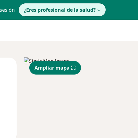
 sesión
¿Eres profesional de la salud?
Mar
Mié
Jue
Ampliar mapa
11 Ago
12 Ago
13 Ago