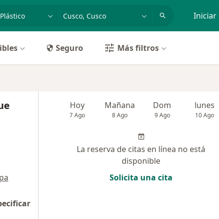
dad, enfermedad o nombre
p. ej. Lima
Iniciar
ibles
Seguro
Más filtros
ue
Hoy
Mañana
Dom
lunes
7 Ago
8 Ago
9 Ago
10 Ago
La reserva de citas en línea no está
disponible
pa
Solicita una cita
pecificar