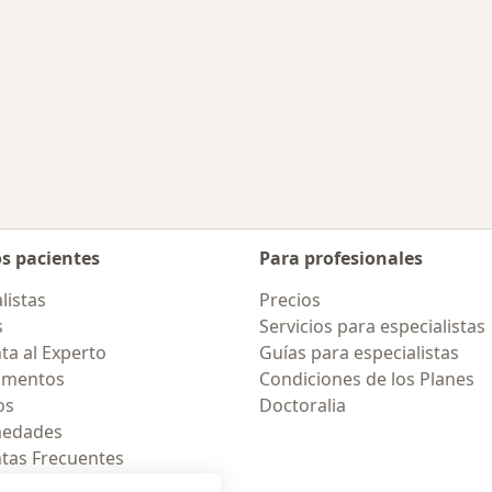
s enfermedades tratadas
iudad
mbiar de ciudad
os pacientes
Para profesionales
listas
Precios
s
Servicios para especialistas
ta al Experto
Guías para especialistas
amentos
Condiciones de los Planes
os
Doctoralia
medades
tas Frecuentes
ión para celular