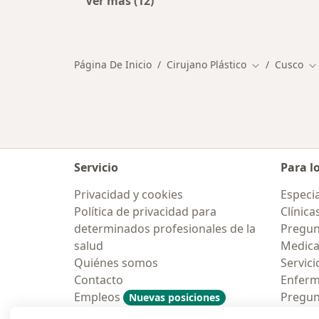
Ver más (12)
Más en esta categoría: Principale
Página De Inicio
Cirujano Plástico
Cusco
Cambiar de c
Ca
Servicio
Para l
Privacidad y cookies
Especia
Política de privacidad para
Clínica
determinados profesionales de la
Pregun
salud
Medic
Quiénes somos
Servici
Contacto
Enfer
Empleos
Pregun
Nuevas posiciones
Condiciones Generales de
Aplicac