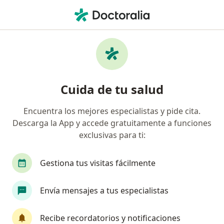
Men
Caries • Lince, Lima
Filtros
• 1
Seguro
Mapa
Especialistas en Caries en Lince
Cuida de tu salud
Encuentra los mejores especialistas y pide cita.
¿Qué especialidad estás buscando?
Descarga la App y accede gratuitamente a funciones
Dentista
Anestesiólogo
Cardiólogo
C
exclusivas para ti:
Gestiona tus visitas fácilmente
Envía mensajes a tus especialistas
Recibe recordatorios y notificaciones