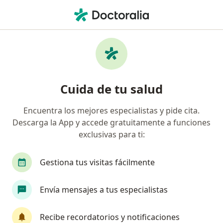
Men
Asma • Breña, Lima
Filtros
• 1
Seguro
Mapa
Especialistas en Asma en Breña
Cuida de tu salud
Encuentra los mejores especialistas y pide cita.
¿Qué especialidad estás buscando?
Descarga la App y accede gratuitamente a funciones
Pediatra
Neumólogo
Alergista
Médic
exclusivas para ti:
Gestiona tus visitas fácilmente
Envía mensajes a tus especialistas
Recibe recordatorios y notificaciones