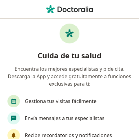
Men
Anorexia Nerviosa • Jesús María, Lima
Filtros
• 1
Seguro
Mapa
Especialistas en Anorexia nerviosa en Jesús
Cuida de tu salud
María
Encuentra los mejores especialistas y pide cita.
Descarga la App y accede gratuitamente a funciones
¿Qué especialidad estás buscando?
exclusivas para ti:
Psicólogo
Psiquiatra
Nutricionista
E
Gestiona tus visitas fácilmente
Envía mensajes a tus especialistas
Recibe recordatorios y notificaciones