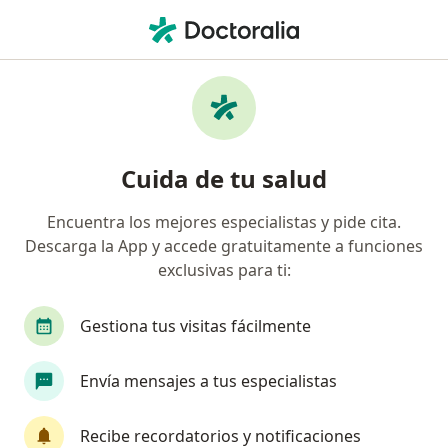
Men
Pubertad Precoz • Jesús María, Lima
Filtros
• 1
Seguro
Mapa
Especialistas en Pubertad precoz en Jesús
Cuida de tu salud
María
Encuentra los mejores especialistas y pide cita.
Descarga la App y accede gratuitamente a funciones
¿Qué especialidad estás buscando?
exclusivas para ti:
Endocrinólogo
Pediatra
Médico general
Gestiona tus visitas fácilmente
Envía mensajes a tus especialistas
Recibe recordatorios y notificaciones