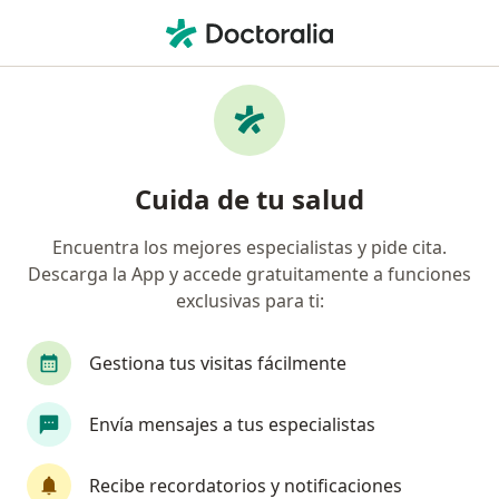
Men
Síndrome De Cushing • Jesús María, Lima
Filtros
• 1
Seguro
Mapa
Especialistas en Síndrome de Cushing en
Cuida de tu salud
Jesús María
Encuentra los mejores especialistas y pide cita.
Descarga la App y accede gratuitamente a funciones
¿Qué especialidad estás buscando?
exclusivas para ti:
Endocrinólogo
Médico general
Internista
Gestiona tus visitas fácilmente
Envía mensajes a tus especialistas
Recibe recordatorios y notificaciones