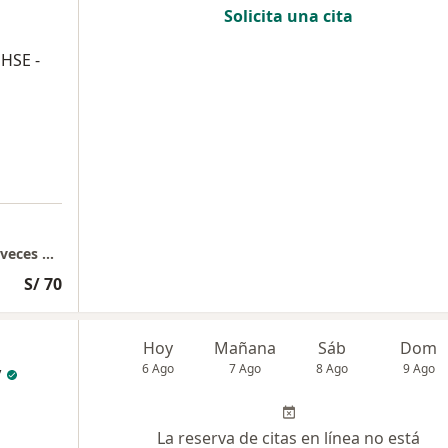
Solicita una cita
HSE -
GF LIMA - San Luis Videoconsulta y algunas veces Presencial
S/ 70
Hoy
Mañana
Sáb
Dom
y
6 Ago
7 Ago
8 Ago
9 Ago
La reserva de citas en línea no está