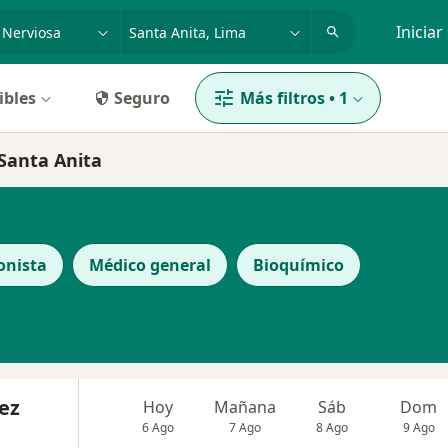
dad, enfermedad o nombre
p. ej. Lima
Iniciar
ibles
Seguro
Más filtros
•
1
 Santa Anita
onista
Médico general
Bioquímico
ez
Hoy
Mañana
Sáb
Dom
6 Ago
7 Ago
8 Ago
9 Ago