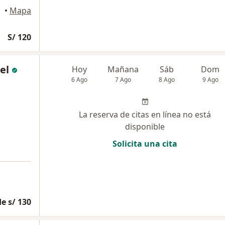
oria
•
Mapa
S/ 120
el
Hoy
Mañana
Sáb
Dom
6 Ago
7 Ago
8 Ago
9 Ago
La reserva de citas en línea no está
disponible
Solicita una cita
e s/ 130