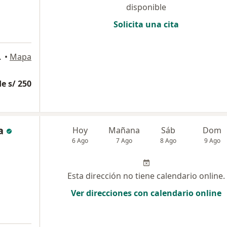
disponible
Solicita una cita
iso, San Borja
•
Mapa
e s/ 250
a
Hoy
Mañana
Sáb
Dom
6 Ago
7 Ago
8 Ago
9 Ago
Esta dirección no tiene calendario online.
Ver direcciones con calendario online