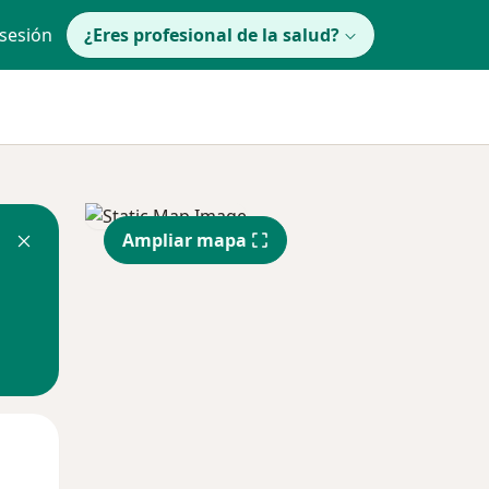
 sesión
¿Eres profesional de la salud?
Ampliar mapa
lunes
Mar
Mié
10 Ago
11 Ago
12 Ago