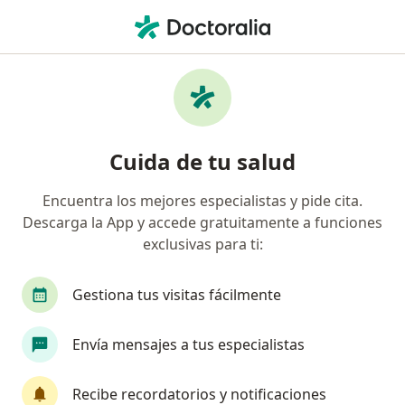
Men
Accidente Vascular Cerebral • Miraflores, Lima
Filtros
• 1
Seguro
Mapa
Especialistas en Accidente vascular cerebral
Cuida de tu salud
en Miraflores
Encuentra los mejores especialistas y pide cita.
Descarga la App y accede gratuitamente a funciones
¿Qué especialidad estás buscando?
exclusivas para ti:
Neurólogo
Médico general
Cardiólogo
Gestiona tus visitas fácilmente
Envía mensajes a tus especialistas
Recibe recordatorios y notificaciones