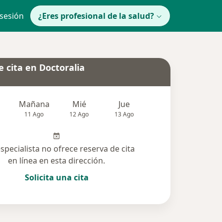
 sesión
¿Eres profesional de la salud?
 cita en Doctoralia
Mañana
Mié
Jue
Vie
Sáb
11 Ago
12 Ago
13 Ago
14 Ago
15 Ag
especialista no ofrece reserva de cita
en línea en esta dirección.
Solicita una cita
olucionadas (28)