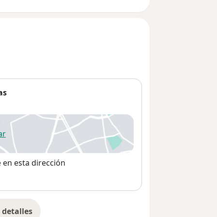
as
ar
 abre en una nueva pestaña
e en esta dirección
detalles
bre la dirección