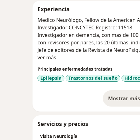
Experiencia
Medico Neurólogo, Fellow de la American 
Investigador CONCYTEC Registro: 11518
Investigador en demencia, con mas de 100 p
con revisores por pares, las 20 últimas, in
Jefe de editores de la Revista de NeuroPsiq
Acerca de mí
Cayetano Heredia
ver más
Miembro fundador de la unidad de diagnost
Principales enfermedades tratadas
prevención de demencia en el Hospital Milit
Epilepsia
Trastornos del sueño
Hidroc
Fundador de la unidad de diagnostico de de
demencia de la Clínica Internacional.
Director médico del Instituto Peruano de N
Mostrar más 
so
Past-presidente de la Sociedad Peruana de
Servicios y precios
Visita Neurología