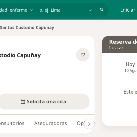
dad, enfermedad o nombre
p. ej. Lima
Iniciar
 Santos Custodio Capuñay
 ciudad
Reserva de
Inactivo
stodio Capuñay
re las especializaciones
Hoy
10 Ago
Este 
Solicita una cita
nsultorios
Aseguradoras
Opiniones (8)
Dudas s