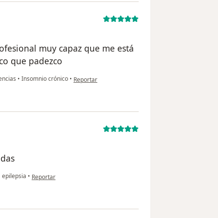
rofesional muy capaz que me está
ico que padezco
en opinión del usuario anónimo
iencias
•
Insomnio crónico
•
Reportar
udas
en opinión del usuario anónimo
•
epilepsia
•
Reportar