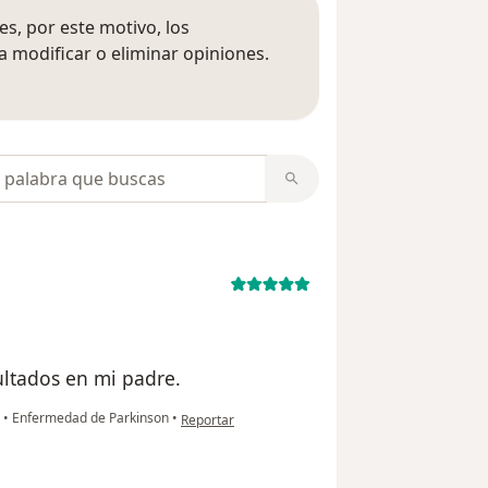
s, por este motivo, los
 modificar o eliminar opiniones.
 opiniones
opiniones
ultados en mi padre.
en opinión del usuario paciente
s
•
Enfermedad de Parkinson
•
Reportar