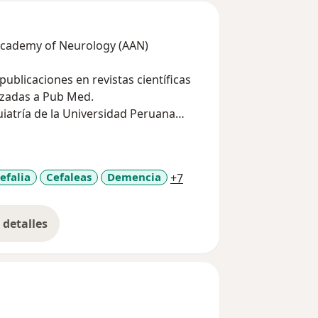
Academy of Neurology (AAN)
ublicaciones en revistas científicas
dizadas a Pub Med.
uiatría de la Universidad Peruana
ico de deterioro cognitivo y
ar Central en 2001.
a11y_sr_more_diseases
efalia
Cefaleas
Demencia
+7
terioro cognitivo y prevención de
eurociencias.
detalles
bre la experiencia
 Neurología.