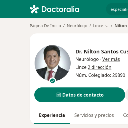
especiali
Página De Inicio
Neurólogo
Lince
Nilton
Cambiar de
Dr.
Nilton Santos Cu
sob
Neurólogo
·
Ver más
Lince
2 dirección
Núm. Colegiado: 29890
Datos de contacto
Experiencia
Servicios y precios
Co