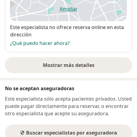
Ampliar
se abre en una nueva pestañ
Disponibilidad
Este especialista no ofrece reserva online en esta
dirección
¿Qué puedo hacer ahora?
Mostrar más detalles
sobre la dirección
No se aceptan aseguradoras
Este especialista sólo acepta pacientes privados. Usted
puede pagar directamente para reservar, o encontrar
otro especialista que acepte su aseguradora.
Buscar especialistas por aseguradora