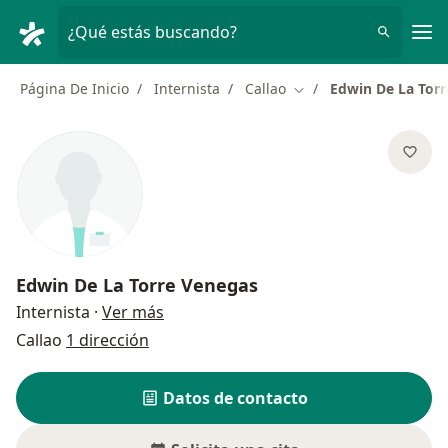
Men
¿Qué estás buscando?
Página De Inicio
Internista
Callao
Edwin De La Tor
Cambiar de ciudad
Edwin De La Torre Venegas
sobre las especializaciones
Internista
·
Ver más
Callao
1 dirección
Datos de contacto