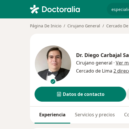
especiali
Página De Inicio
Cirujano General
Cercado De
Dr.
Diego Carbajal S
Cirujano general
·
Ver m
Cercado de Lima
2 direc
Datos de contacto
Experiencia
Servicios y precios
Co