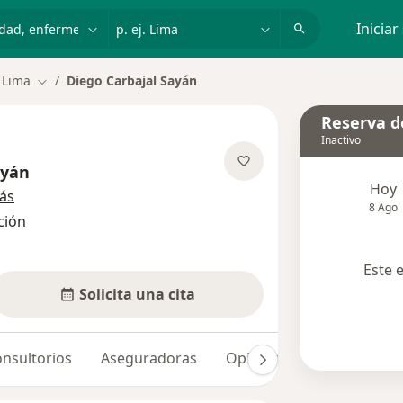
dad, enfermedad o nombre
p. ej. Lima
Iniciar
 Lima
Diego Carbajal Sayán
Cambiar de ciudad
Reserva de
Inactivo
ayán
Hoy
sobre las especializaciones
ás
8 Ago
ción
Este 
Solicita una cita
nsultorios
Aseguradoras
Opiniones