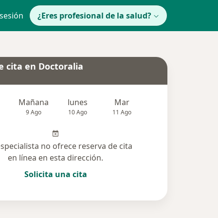
 sesión
¿Eres profesional de la salud?
 cita en Doctoralia
Mañana
lunes
Mar
Mié
Jue
9 Ago
10 Ago
11 Ago
12 Ago
13 Ag
especialista no ofrece reserva de cita
en línea en esta dirección.
Solicita una cita