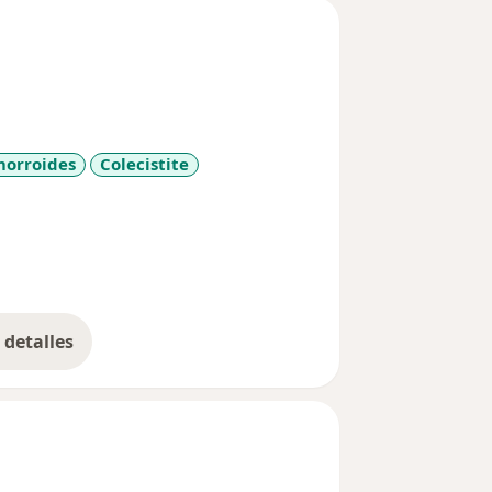
orroides
Colecistite
s
detalles
bre la experiencia