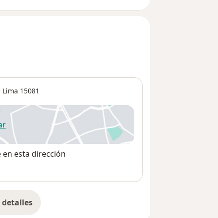
 Lima
15081
ar
 abre en una nueva pestaña
e en esta dirección
detalles
bre la dirección