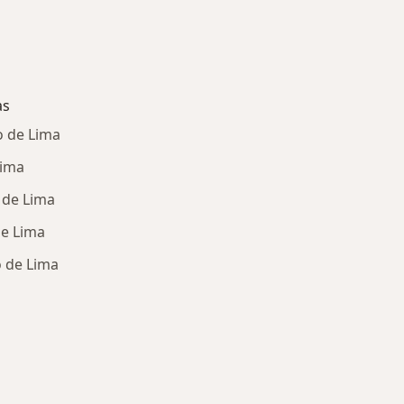
as
o de Lima
Lima
 de Lima
e Lima
o de Lima
ría: Enfermedades más tratadas