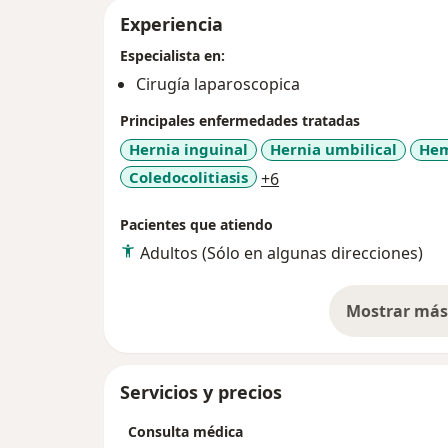
Experiencia
Especialista en:
Cirugía laparoscopica
Principales enfermedades tratadas
Hernia inguinal
Hernia umbilical
Hem
a11y_sr_more_disease
Coledocolitiasis
+6
Pacientes que atiendo
Adultos (Sólo en algunas direcciones)
Mostrar más 
so
Servicios y precios
Consulta médica