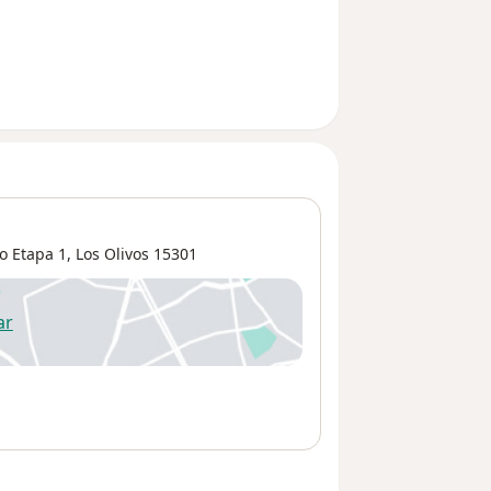
o Etapa 1
,
Los Olivos
15301
ar
 abre en una nueva pestaña