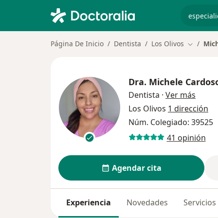
especiali
Página De Inicio
Dentista
Los Olivos
Mic
Cambiar 
Dra.
Michele Cardos
sobre 
Dentista
·
Ver más
Los Olivos
1 dirección
Núm. Colegiado: 39525
41 opinión
Agendar cita
Experiencia
Novedades
Servicios