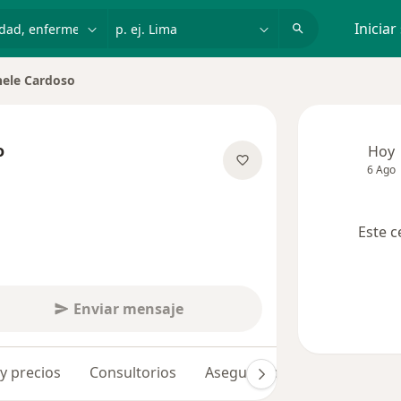
dad, enfermedad o nombre
p. ej. Lima
Iniciar
hele Cardoso
de ciudad
o
Hoy
6 Ago
las especializaciones
Este c
Enviar mensaje
 y precios
Consultorios
Aseguradoras
Opiniones 