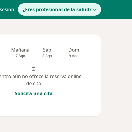
 sesión
¿Eres profesional de la salud?
Mañana
Sáb
Dom
lunes
Mar
7 Ago
8 Ago
9 Ago
10 Ago
11 Ag
entro aún no ofrece la reserva online
de cita
Solicita una cita
(41)