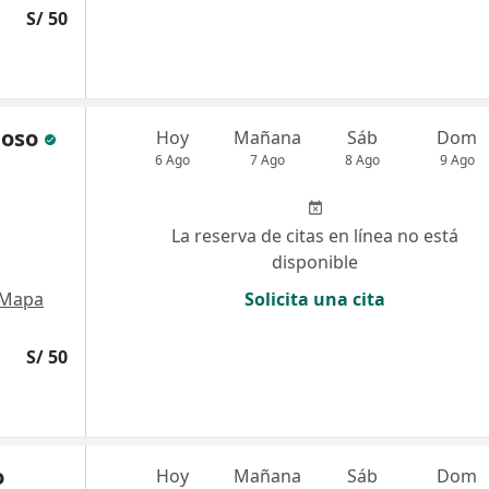
S/ 50
doso
Hoy
Mañana
Sáb
Dom
6 Ago
7 Ago
8 Ago
9 Ago
La reserva de citas en línea no está
disponible
Mapa
Solicita una cita
S/ 50
o
Hoy
Mañana
Sáb
Dom