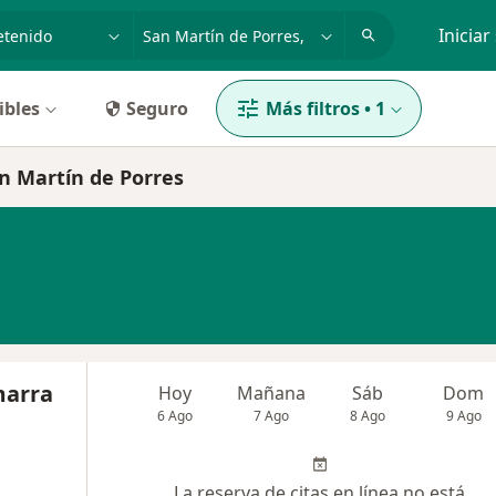
dad, enfermedad o nombre
p. ej. Lima
Iniciar
ibles
Seguro
Más filtros
•
1
an Martín de Porres
marra
Hoy
Mañana
Sáb
Dom
6 Ago
7 Ago
8 Ago
9 Ago
La reserva de citas en línea no está