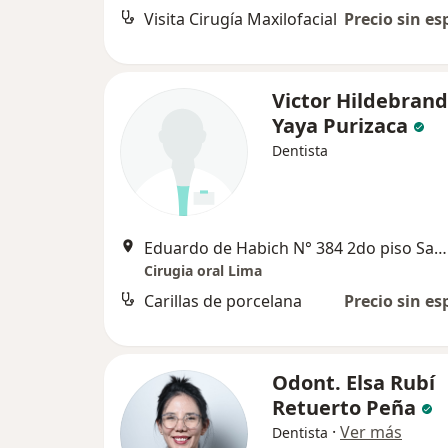
Visita Cirugía Maxilofacial
Precio sin es
Victor Hildebran
Yaya Purizaca
Dentista
Eduardo de Habich N° 384 2do piso San Martin de Porras Lima, Lima
Cirugia oral Lima
Carillas de porcelana
Precio sin es
Odont. Elsa Rubí
Retuerto Peña
·
Ver más
Dentista