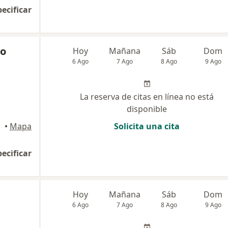
pecificar
do
Hoy
Mañana
Sáb
Dom
6 Ago
7 Ago
8 Ago
9 Ago
La reserva de citas en línea no está
disponible
•
Mapa
Solicita una cita
pecificar
Hoy
Mañana
Sáb
Dom
6 Ago
7 Ago
8 Ago
9 Ago