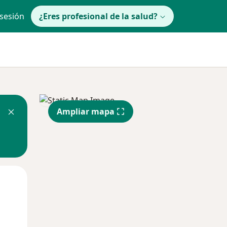
 sesión
¿Eres profesional de la salud?
Ampliar mapa
lunes
Mar
Mié
10 Ago
11 Ago
12 Ago