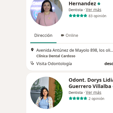
Hernandez
·
Ver más
Dentista
83 opinión
Dirección
Online
Avenida Antúnez de Mayolo 898, los oliv
Clínica Dental Cardoso
Visita Odontología
desd
Odont. Dorys Lidi
Guerrero Villalba
·
Ver más
Dentista
2 opinión