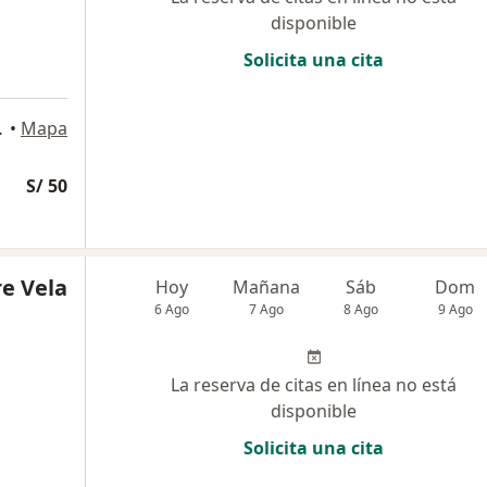
disponible
Solicita una cita
o 859, Lima
•
Mapa
S/ 50
re Vela
Hoy
Mañana
Sáb
Dom
6 Ago
7 Ago
8 Ago
9 Ago
La reserva de citas en línea no está
disponible
Solicita una cita