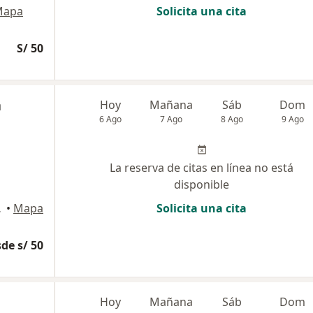
Mapa
Solicita una cita
S/ 50
a
Hoy
Mañana
Sáb
Dom
6 Ago
7 Ago
8 Ago
9 Ago
La reserva de citas en línea no está
disponible
os, Lima
•
Mapa
Solicita una cita
de s/ 50
Hoy
Mañana
Sáb
Dom