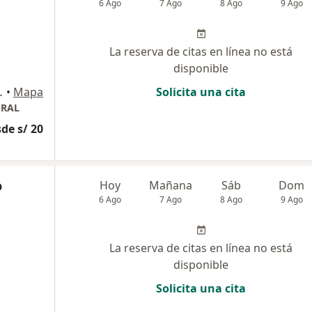
6 Ago
7 Ago
8 Ago
9 Ago
La reserva de citas en línea no está
disponible
 Olivos, Los Olivos
•
Mapa
Solicita una cita
GRAL
de s/ 20
o
Hoy
Mañana
Sáb
Dom
6 Ago
7 Ago
8 Ago
9 Ago
La reserva de citas en línea no está
disponible
Solicita una cita