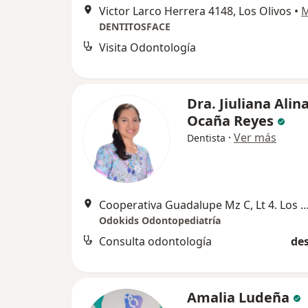
Victor Larco Herrera 4148, Los Olivos
•
DENTITOSFACE
Visita Odontología
Dra. Jiuliana Alin
Ocaña Reyes
·
Ver más
Dentista
Cooperativa Guadalupe Mz C, Lt 4. Los Oliv
Odokids Odontopediatría
Consulta odontología
des
Amalia Ludeña