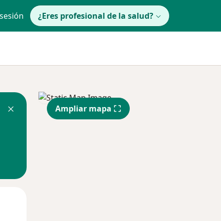
 sesión
¿Eres profesional de la salud?
Ampliar mapa
Mié
Jue
Vie
12 Ago
13 Ago
14 Ago