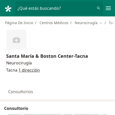
Men
¿Qué estás buscando?
Página De Inicio
Centros Médicos
Neurocirugía
Tac
Cambiar 
Santa María & Boston Center-Tacna
Neurocirugía
Tacna
1 dirección
Consultorios
Consultorio