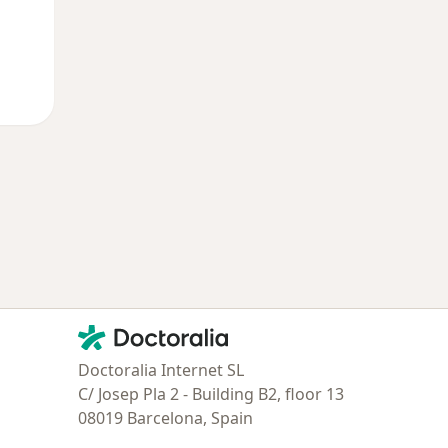
Contacto
Doctoralia - Página de inicio
Doctoralia Internet SL
C/ Josep Pla 2 - Building B2, floor 13
08019 Barcelona, Spain