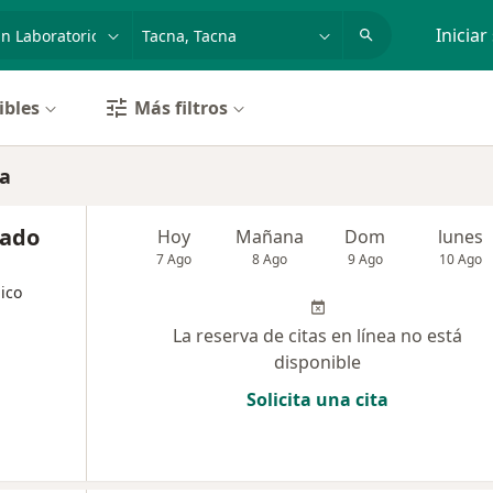
dad, enfermedad o nombre
p. ej. Lima
Iniciar
ibles
Más filtros
na
sado
Hoy
Mañana
Dom
lunes
7 Ago
8 Ago
9 Ago
10 Ago
nico
La reserva de citas en línea no está
disponible
Solicita una cita