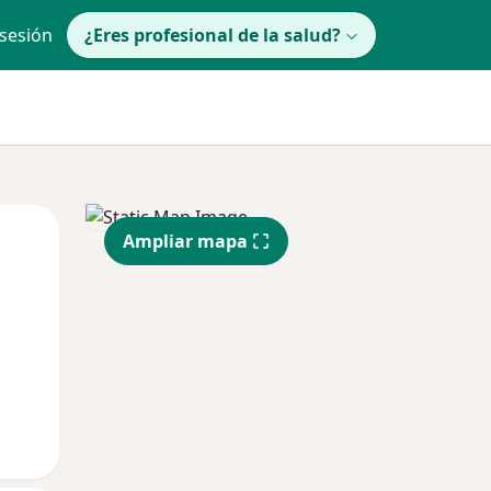
 sesión
¿Eres profesional de la salud?
Mar
Mié
Jue
Ampliar mapa
11 Ago
12 Ago
13 Ago