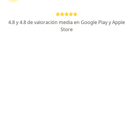
74 opinión
Av. El Polo 740 (Centro Comercial El Polo, Edificio C. Alt Embajada USA), Lima
•
Mapa
4.8 y 4.8 de valoración media en Google Play y Apple
Ningún profesional de este centro tiene citas disponibles
Store
Mostrar perfil
Centro de Enfermedades Respiratorias -
Mi Pediatra y Yo
·
Ver más
Otorrinolaringología, Neumología, Pediatría
405 opinión