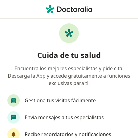
Men
Otorrinolaringología • Lima, Lima
Filtros
• 1
Seguro
Mapa
Centros médicos de otorrinolaringología en
Cuida de tu salud
Lima
Encuentra los mejores especialistas y pide cita.
Descarga la App y accede gratuitamente a funciones
exclusivas para ti:
Gestiona tus visitas fácilmente
Envía mensajes a tus especialistas
Neumología Peruana - Centro
Especializado
Recibe recordatorios y notificaciones
·
Ver más
Otorrinolaringología, Neumología, Fisioterapia