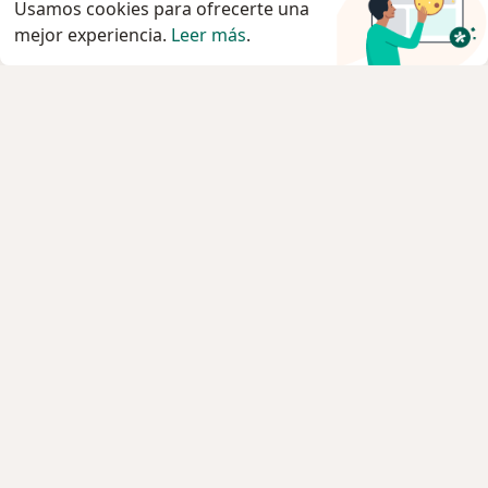
Usamos cookies para ofrecerte una
mejor experiencia.
Leer más
.
Servicio
Privacidad y cookies
Política de privacidad para determinados
profesionales de la salud
Quiénes somos
Contacto
Empleos
Nuevas posiciones
Condiciones Generales de Contratación
Para los pacientes
Especialistas
Clínicas
Pregunta al Experto
Medicamentos
Servicios