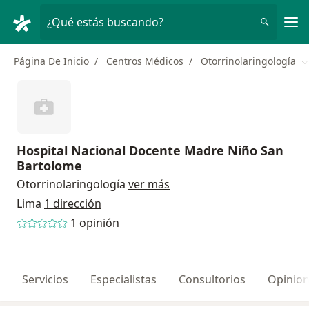
Men
¿Qué estás buscando?
Página De Inicio
Centros Médicos
Otorrinolaringología
C
Hospital Nacional Docente Madre Niño San
Bartolome
Otorrinolaringología
ver más
Lima
1 dirección
1 opinión
Servicios
Especialistas
Consultorios
Opinio